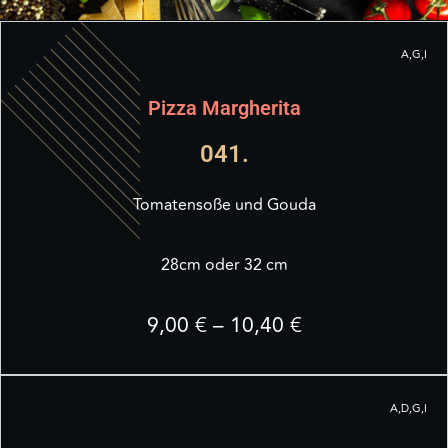
A,G,I
Pizza Margherita
041.
Tomatensoße und Gouda
28cm oder 32 cm
9,00 € – 10,40 €
A,D,G,I